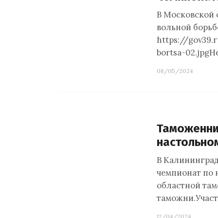
В Московской 
вольной борьб
https://gov39
bortsa-02.jpgН
08/05/2024
Таможенни
настольно
В Калининграде
чемпионат по 
областной там
таможни.Участ
12/04/2024