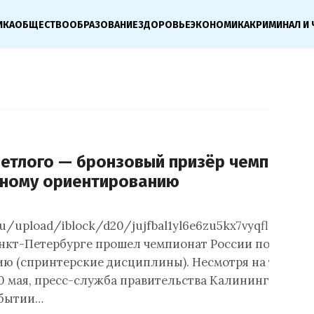
ИКА
ОБЩЕСТВО
ОБРАЗОВАНИЕ
ЗДОРОВЬЕ
ЭКОНОМИКА
КРИМИНАЛ И 
Светлого — бронзовый призёр чемпиона
вному ориентированию
ru/upload/iblock/d20/jujfbal1yl6e6zu5kx7vyqflc0u16e
анкт-Петербурге прошел чемпионат России по спорт
ю (спринтерские дисциплины). Несмотря на то, что 
20 мая, пресс-служба правительства Калининградско
обытии…