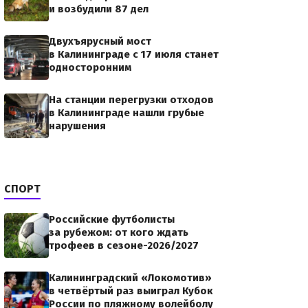
и возбудили 87 дел
Двухъярусный мост
в Калининграде с 17 июля станет
односторонним
r422/Pobeda-
йкболу
На станции перегрузки отходов
в Калининграде нашли грубые
 нём лишь
нарушения
СПОРТ
Российские футболисты
за рубежом: от кого ждать
трофеев в сезоне-2026/2027
Калининградский «Локомотив»
в четвёртый раз выиграл Кубок
России по пляжному волейболу