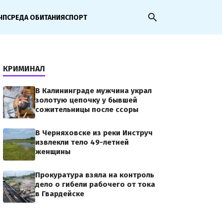
search
ЧП
СРЕДА ОБИТАНИЯ
СПОРТ
КРИМИНАЛ
В Калининграде мужчина украл
золотую цепочку у бывшей
сожительницы после ссоры
та РФ
В Черняховске из реки Инструч
извлекли тело 49-летней
женщины
pj/Pobeda-
ивному
Прокуратура взяла на контроль
турнир
дело о гибели рабочего от тока
в Гвардейске
й области