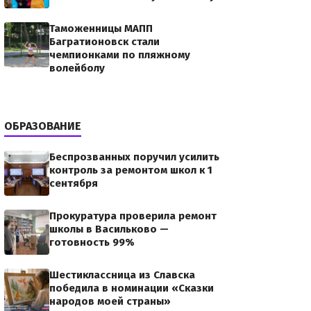
Таможенницы МАПП
Багратионовск стали
чемпионками по пляжному
волейболу
ОБРАЗОВАНИЕ
Беспрозванных поручил усилить
контроль за ремонтом школ к 1
олумарафонцы
сентября
Прокуратура проверила ремонт
12g0042k0.jpegКалининград
школы в Васильково —
готовность 99%
инграде в этот день
ового образа жизни.…
Шестиклассница из Славска
победила в номинации «Сказки
народов моей страны»