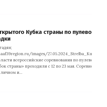
крытого Кубка страны по пулевой стре
адки
гадян;
aaf39region.ru/images/27.05.2024_Strelba_Kubok_Ros
ласти всероссийские соревнования по пулевой стре
ок страны» проходили с 12 по 23 мая. Соревнования
 личном и…