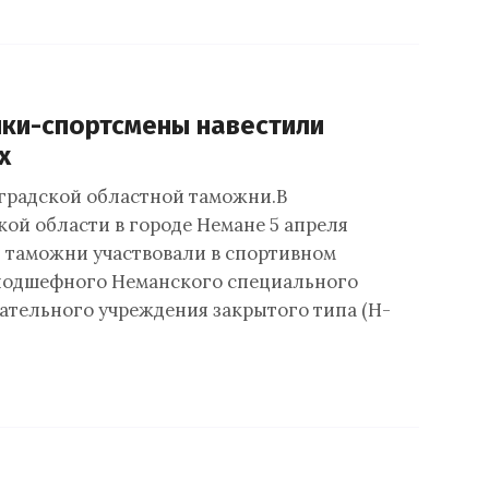
ки-спортсмены навестили
х
градской областной таможни.В
ой области в городе Немане 5 апреля
 таможни участвовали в спортивном
подшефного Неманского специального
ательного учреждения закрытого типа (Н-