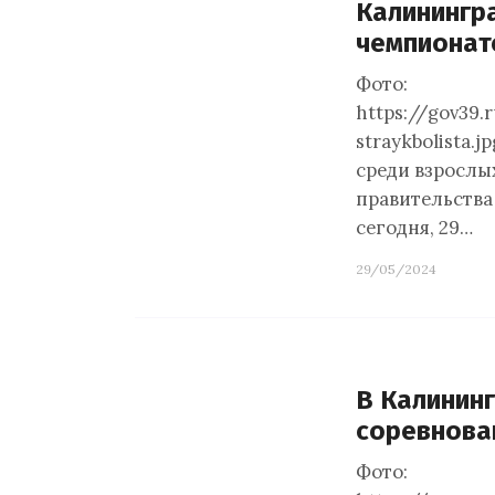
Калинингр
чемпионат
Фото:
https://gov39.
straykbolista.
среди взрослых
правительства
сегодня, 29…
29/05/2024
В Калинин
соревнова
Фото: