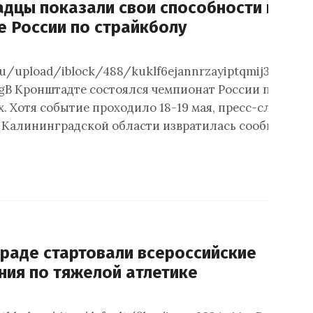
адцы показали свои способности на
е России по страйкболу
ru/upload/iblock/488/kuklf6ejannrzayiptqmij3qx264
jpgВ Кронштадте состоялся чемпионат России по стра
. Хотя событие проходило 18-19 мая, пресс-служба
 Калининградской области извратилась сообщить о
граде стартовали всероссийские
ния по тяжелой атлетике