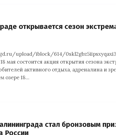
граде открывается сезон экстремальны
gd.ru/upload/iblock/614/0skl2gbz5iipsxyqaxi3ut3ikyr
18 мая состоится акция открытия сезона экстремаль
любителей активного отдыха, адреналина и зрелищны
м озере 18…
Калининграда стал бронзовым призёро
а России