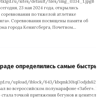
etklgd.ru/sites/default/files/img_0334_1.jpgВ
егодня, 23 мая 2024 года, открылись
 соревнования по тяжелой атлетике
нга». Соревнования посвящены памяти об
рма города Кенигсберга, Почетном…
граде определились самые быстрые п
lgd.ru/upload/iblock/643/kbqmk30iqi7odjds82o0sod
вал во всероссийском полумарафоне «Забег». В Калин
» стала точкой притяжения бегунов и ценителей здор