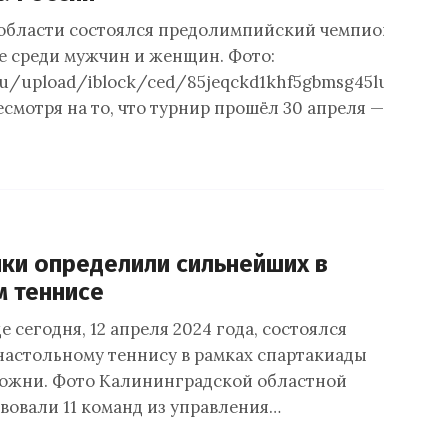
области состоялся предолимпийский чемпионат Рос
е среди мужчин и женщин. Фото:
.ru/upload/iblock/ced/85jeqckd1khf5gbmsg45lu4y1l3i
есмотря на то, что турнир прошёл 30 апреля — 4…
ки определили сильнейших в
м теннисе
 сегодня, 12 апреля 2024 года, состоялся
настольному теннису в рамках спартакиады
ожни. Фото Калининградской областной
вовали 11 команд из управления…