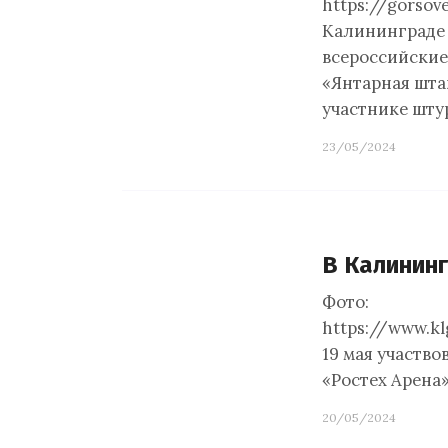
https://gorsov
Калининграде с
всероссийские
«Янтарная шта
участнике шту
23/05/2024
В Калинин
Фото:
https://www.k
19 мая участво
«Ростех Арена
20/05/2024