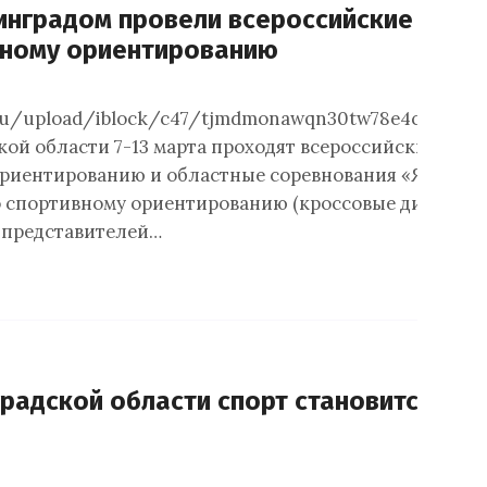
инградом провели всероссийские соре
вному ориентированию
.ru/upload/iblock/c47/tjmdmonawqn30tw78e4cipri0n8
ой области 7-13 марта проходят всероссийские соре
риентированию и областные соревнования «Янтарн
о спортивному ориентированию (кроссовые дисципл
 представителей…
радской области спорт становится но