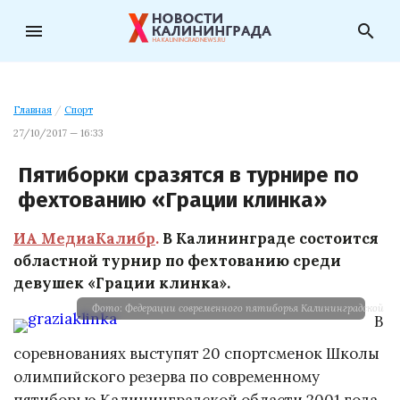
menu
search
Главная
/
Спорт
27/10/2017 — 16:33
Пятиборки сразятся в турнире по
фехтованию «Грации клинка»
ИА МедиаКалибр
.
В Калининграде состоится
областной турнир по фехтованию среди
девушек «Грации клинка».
Фото: Федерации современного пятиборья Калининградской об
В
соревнованиях выступят 20 спортсменок Школы
олимпийского резерва по современному
пятиборью Калининградской области 2001 года