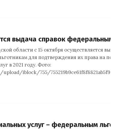
тся выдача справок федеральным льг
ской области с 15 октября осуществляется выдача сп
ьготникам для подтверждения их права на получен
уг в 2021 году. Фото:
ru/upload/iblock/755/755219b9ce61f8f8821ab5f966c595
иальных услуг – федеральным льготни