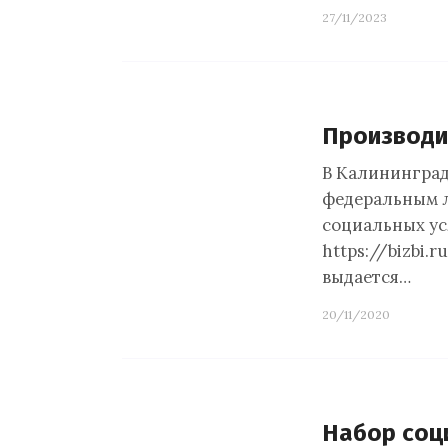
27/11/2023
Производи
В Калининград
федеральным л
социальных усл
https://bizbi.
выдается…
20/11/2020
Набор соц