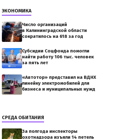
ЭКОНОМИКА
Число организаций
в Калининградской области
сократилось на 618 за год
отникам
Субсидии Соцфонда помогли
равок
найти работу 106 тыс. человек
ие
за пять лет
b2.jpgСправка
«Автотор» представил на ВДНХ
линейку электромобилей для
бизнеса и муниципальных нужд
СРЕДА ОБИТАНИЯ
За полгода инспекторы
кам
охотнадзора изъяли 14 петель