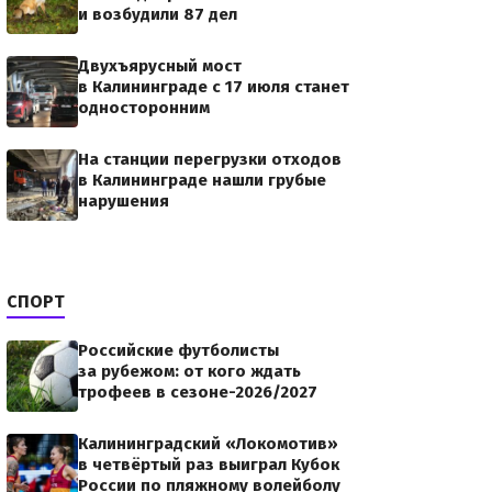
и возбудили 87 дел
олучают набор
Двухъярусный мост
82f970f/scale_1200В
в Калининграде с 17 июля станет
осударственной
односторонним
На станции перегрузки отходов
в Калининграде нашли грубые
нарушения
СПОРТ
Российские футболисты
за рубежом: от кого ждать
трофеев в сезоне-2026/2027
Калининградский «Локомотив»
в четвёртый раз выиграл Кубок
России по пляжному волейболу