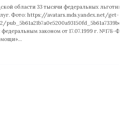
ской области 33 тысячи федеральных льготников п
уг. Фото: https://avatars.mds.yandex.net/get-
2/pub_5b61a21b7a0e5200a93150fd_5b61a7339bef9e00a
 федеральным законом от 17.07.1999 г. №178-ФЗ «О г
омощи»…