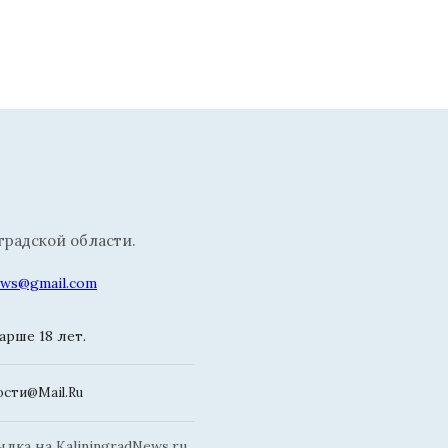
радской области.
news@gmail.com
рше 18 лет.
сти@Mail.Ru
ка на KaliningradNews.ru