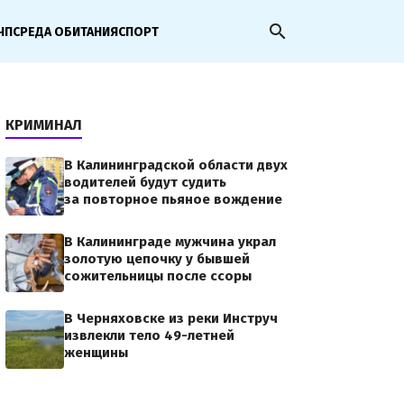
search
ЧП
СРЕДА ОБИТАНИЯ
СПОРТ
КРИМИНАЛ
В Калининградской области двух
водителей будут судить
за повторное пьяное вождение
В Калининграде мужчина украл
золотую цепочку у бывшей
сожительницы после ссоры
В Черняховске из реки Инструч
извлекли тело 49-летней
женщины