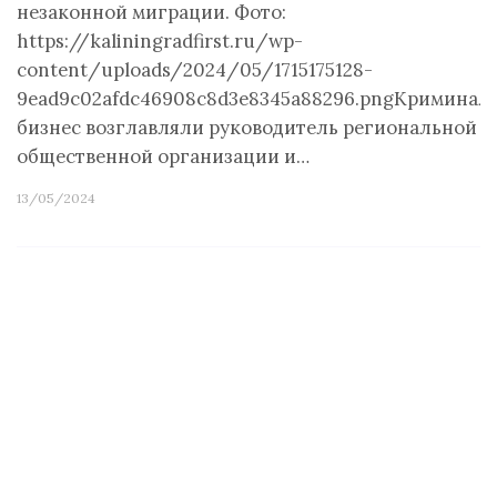
незаконной миграции. Фото:
https://kaliningradfirst.ru/wp-
content/uploads/2024/05/1715175128-
9ead9c02afdc46908c8d3e8345a88296.pngКриминал
бизнес возглавляли руководитель региональной
общественной организации и…
13/05/2024