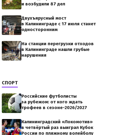
и возбудили 87 дел
Двухъярусный мост
в Калининграде с 17 июля станет
односторонним
На станции перегрузки отходов
в Калининграде нашли грубые
нарушения
СПОРТ
Российские футболисты
за рубежом: от кого ждать
трофеев в сезоне-2026/2027
Калининградский «Локомотив»
в четвёртый раз выиграл Кубок
России по пляжному волейболу