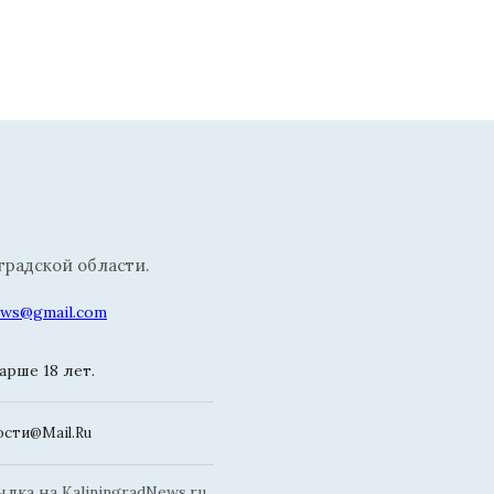
радской области.
news@gmail.com
рше 18 лет.
сти@Mail.Ru
ка на KaliningradNews.ru