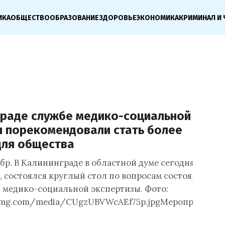
ИКА
ОБЩЕСТВО
ОБРАЗОВАНИЕ
ЗДОРОВЬЕ
ЭКОНОМИКА
КРИМИНАЛ И 
граде службе медико-социальной
ы порекомендовали стать более
для общества
р. В Калининграде в областной думе сегодня, 27
, состоялся круглый стол по вопросам состояния и
г медико-социальной экспертизы. Фото:
twimg.com/media/CUgzUBVWcAEf75p.jpgМероприятие…