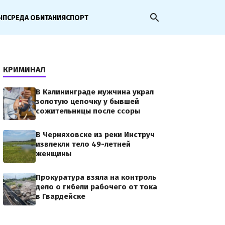
search
ЧП
СРЕДА ОБИТАНИЯ
СПОРТ
КРИМИНАЛ
В Калининграде мужчина украл
золотую цепочку у бывшей
сожительницы после ссоры
В Черняховске из реки Инструч
извлекли тело 49-летней
женщины
Прокуратура взяла на контроль
дело о гибели рабочего от тока
в Гвардейске