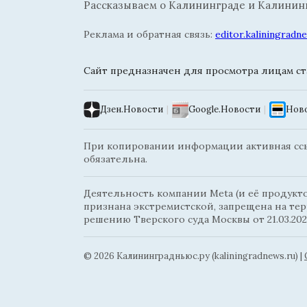
Рассказываем о Калининграде и Калининг
Реклама и обратная связь:
editor.kaliningrad
Сайт предназначен для просмотра лицам ста
Дзен.Новости
|
Google.Новости
|
Ново
При копировании информации активная ссыл
обязательна.
Деятельность компании Meta (и её продуктов
признана экстремистской, запрещена на те
решению Тверского суда Москвы от 21.03.202
© 2026 Калининградньюc.ру (kaliningradnews.ru)
|