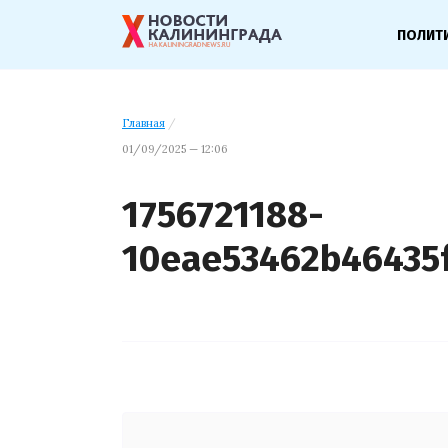
ПОЛИТ
Главная
/
01/09/2025 — 12:06
1756721188-
10eae53462b46435f