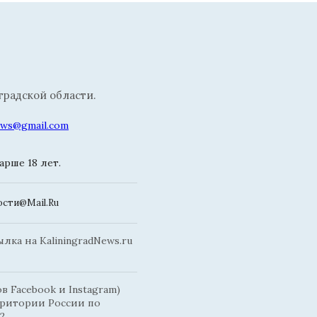
радской области.
news@gmail.com
рше 18 лет.
сти@Mail.Ru
ка на KaliningradNews.ru
 Facebook и Instagram)
рритории России по
2.