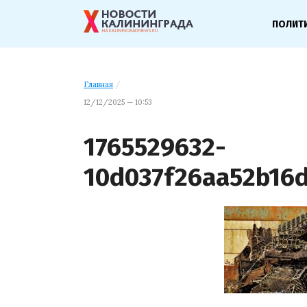
ПОЛИТ
Главная
/
12/12/2025 — 10:53
1765529632-
10d037f26aa52b16d