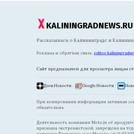
KALININGRADNEWS.RU
Рассказываем о Калининграде и Калининг
Реклама и обратная связь:
editor.kaliningrad
Сайт предназначен для просмотра лицам ста
Дзен.Новости
|
Google.Новости
|
Ново
При копировании информации активная ссыл
обязательна.
Деятельность компании Meta (и её продуктов
признана экстремистской, запрещена на те
решению Тверского суда Москвы от 21.03.202