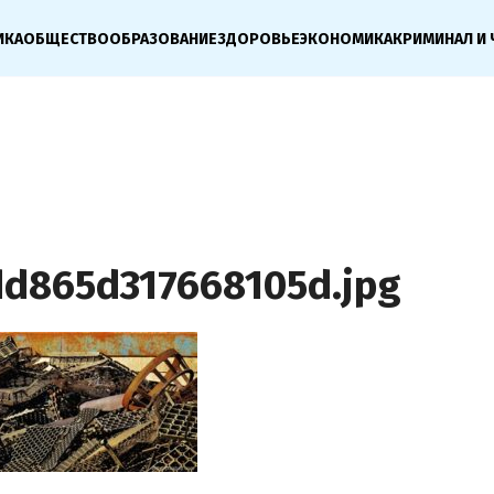
ИКА
ОБЩЕСТВО
ОБРАЗОВАНИЕ
ЗДОРОВЬЕ
ЭКОНОМИКА
КРИМИНАЛ И 
d865d317668105d.jpg