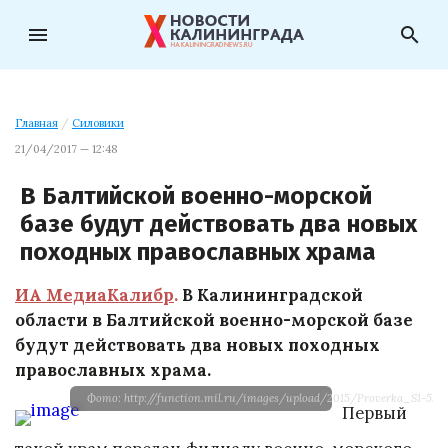
menu
search
Главная
/
Силовики
21/04/2017 — 12:48
В Балтийской военно-морской
базе будут действовать два новых
походных православных храма
ИА МедиаКалибр
.
В Калининградской
области в Балтийской военно-морской базе
будут действовать два новых походных
православных храма.
Фото: http://function.mil.ru/images/upload/2015/Proverka_S1-550.
Первый