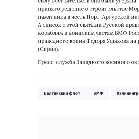
силу обстоятельств она была утеряна. 
принято решение о строительстве Мор
памятника в честь Порт-Артурской ик
А список с этой святыни Русской пра
кораблям и воинским частям ВМФ Росси
праведного воина Федора Ушакова на 
(Сирия).
Пресс-служба Западного военного ок
Балтийский флот
ВМФ
Калинингр