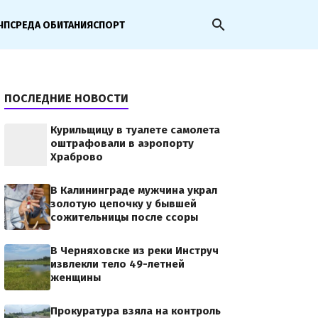
search
ЧП
СРЕДА ОБИТАНИЯ
СПОРТ
ПОСЛЕДНИЕ НОВОСТИ
Курильщицу в туалете самолета
оштрафовали в аэропорту
Храброво
В Калининграде мужчина украл
золотую цепочку у бывшей
сожительницы после ссоры
В Черняховске из реки Инструч
извлекли тело 49-летней
женщины
Прокуратура взяла на контроль