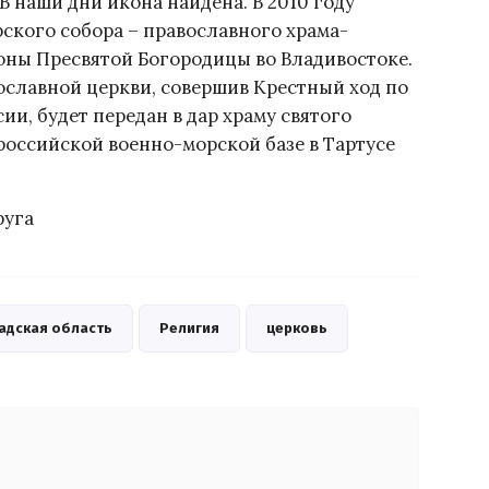
В наши дни икона найдена. В 2010 году
ского собора – православного храма-
оны Пресвятой Богородицы во Владивостоке.
вославной церкви, совершив Крестный ход по
и, будет передан в дар храму святого
российской военно-морской базе в Тартусе
руга
адская область
Религия
церковь