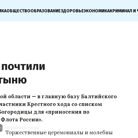
ИКА
ОБЩЕСТВО
ОБРАЗОВАНИЕ
ЗДОРОВЬЕ
ЭКОНОМИКА
КРИМИНАЛ И 
 почтили
ятыню
й области — в главную базу Балтийского
частники Крестного хода со списком
Богородицы для «приносения по
Флота России».
015/36549465165-550.jpg
Торжественные церемониалы и молебны