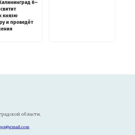
Калининград 6–
освятит
к князю
ру и проведёт
жения
радской области.
news@gmail.com