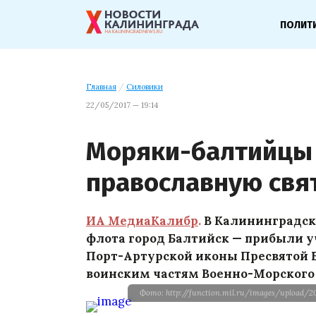
ПОЛИТ
Главная
/
Силовики
22/05/2017 — 19:14
Моряки-балтийцы
православную св
ИА МедиаКалибр
.
В Калининградско
флота город Балтийск — прибыли у
Порт-Артурской иконы Пресвятой 
воинским частям Военно-Морского 
Фото: http://function.mil.ru/images/upload/2