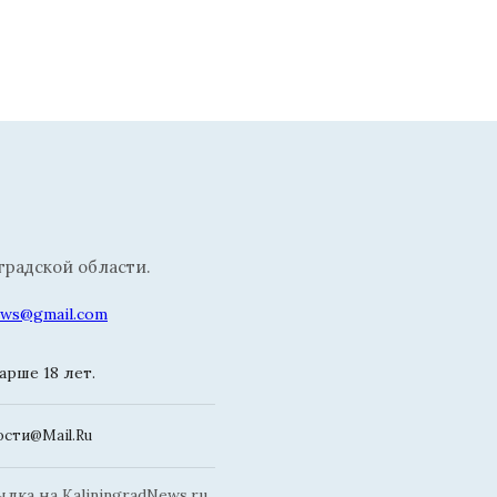
радской области.
news@gmail.com
рше 18 лет.
сти@Mail.Ru
ка на KaliningradNews.ru