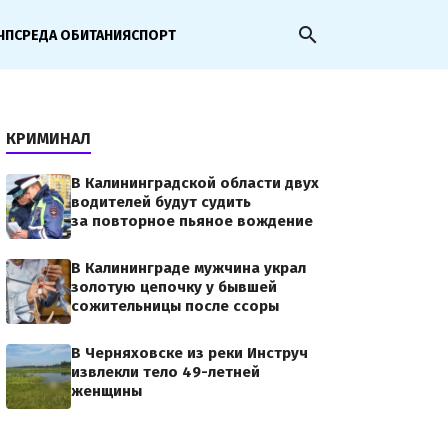
search
ЧП
СРЕДА ОБИТАНИЯ
СПОРТ
КРИМИНАЛ
В Калининградской области двух
водителей будут судить
за повторное пьяное вождение
В Калининграде мужчина украл
золотую цепочку у бывшей
сожительницы после ссоры
В Черняховске из реки Инструч
извлекли тело 49-летней
женщины