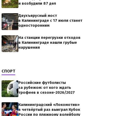
и возбудили 87 дел
Двухъярусный мост
в Калининграде с 17 июля станет
односторонним
На станции перегрузки отходов
в Калининграде нашли грубые
нарушения
СПОРТ
Российские футболисты
за рубежом: от кого ждать
трофеев в сезоне-2026/2027
Калининградский «Локомотив»
в четвёртый раз выиграл Кубок
России по пляжному волейболу