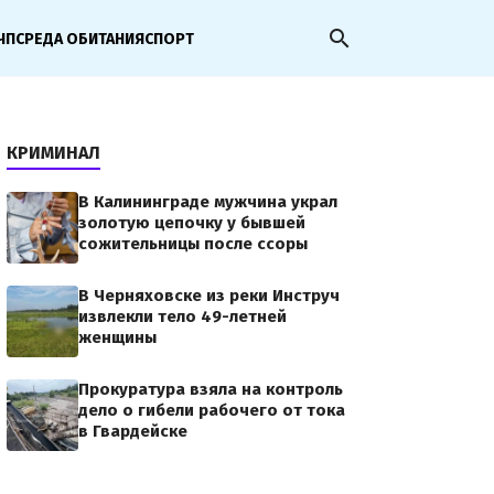
search
ЧП
СРЕДА ОБИТАНИЯ
СПОРТ
КРИМИНАЛ
В Калининграде мужчина украл
золотую цепочку у бывшей
сожительницы после ссоры
В Черняховске из реки Инструч
извлекли тело 49-летней
женщины
Прокуратура взяла на контроль
дело о гибели рабочего от тока
в Гвардейске