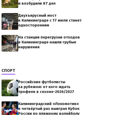
и возбудили 87 дел
Двухъярусный мост
в Калининграде с 17 июля станет
односторонним
На станции перегрузки отходов
в Калининграде нашли грубые
нарушения
СПОРТ
Российские футболисты
за рубежом: от кого ждать
трофеев в сезоне-2026/2027
Калининградский «Локомотив»
в четвёртый раз выиграл Кубок
России по пляжному волейболу