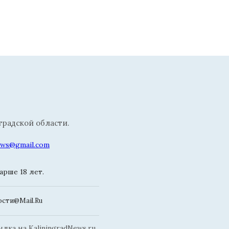
радской области.
news@gmail.com
рше 18 лет.
сти@Mail.Ru
ка на KaliningradNews.ru