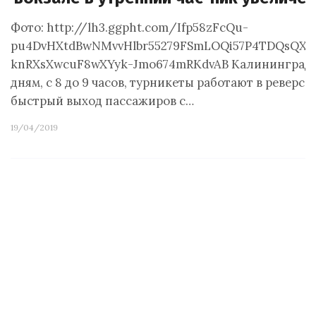
Фото: http://lh3.ggpht.com/Ifp58zFcQu-
pu4DvHXtdBwNMvvHlbr55279FSmLOQi57P4TDQsQX1A
knRXsXwcuF8wXYyk-Jmo674mRKdvAВ Калининграде 
дням, с 8 до 9 часов, турникеты работают в реверс
быстрый выход пассажиров с…
19/04/2019