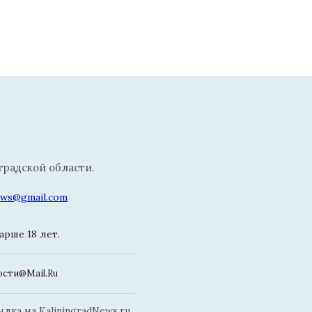
радской области.
news@gmail.com
рше 18 лет.
сти@Mail.Ru
ка на KaliningradNews.ru