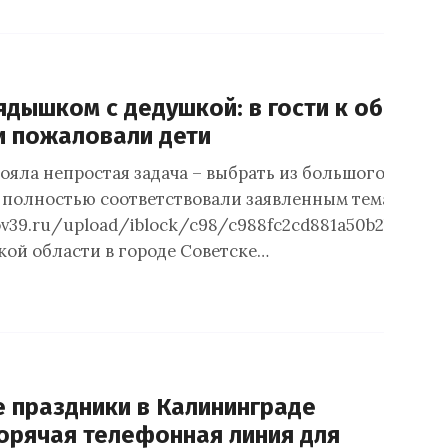
дышком с дедушкой: в гости к обитат
и пожаловали дети
ояла непростая задача – выбрать из большого количе
ы полностью соответствовали заявленным темам. Фот
gov39.ru/upload/iblock/c98/c988fc2cd881a50b2ba7ffdd
ой области в городе Советске…
е праздники в Калининграде
орячая телефонная линия для