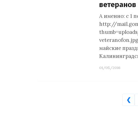
ветеранов
А именно: с 1 по
http://mail.go
thumb=upload
veteranofon.j
майские празд
Калининградск
01/05/2016
❮