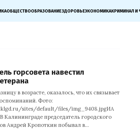
ИКА
ОБЩЕСТВО
ОБРАЗОВАНИЕ
ЗДОРОВЬЕ
ЭКОНОМИКА
КРИМИНАЛ И 
ель горсовета навестил
етерана
зницу в возрасте, оказалось, что их связывает
оспоминаний. Фото:
tklgd.ru/sites/default/files/img_9408.jpgИА
В Калининграде председатель городского
тов Андрей Кропоткин побывал в…