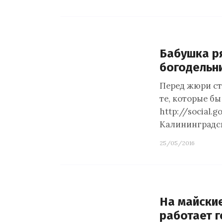
Бабушка ря
богодельн
Перед жюри ст
те, которые б
http://social.
Калининградск
25/05/2016
На майски
работает г