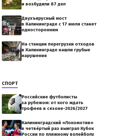
и возбудили 87 дел
Двухъярусный мост
в Калининграде с 17 июля станет
односторонним
На станции перегрузки отходов
в Калининграде нашли грубые
нарушения
СПОРТ
Российские футболисты
за рубежом: от кого ждать
трофеев в сезоне-2026/2027
Калининградский «Локомотив»
в четвёртый раз выиграл Кубок
России по пляжному волейболу