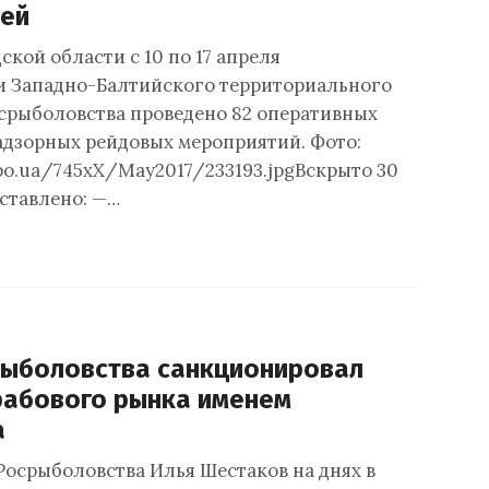
лей
кой области с 10 по 17 апреля
и Западно-Балтийского территориального
срыболовства проведено 82 оперативных
дзорных рейдовых мероприятий. Фото:
epo.ua/745xX/May2017/233193.jpgВскрыто 30
ставлено: —…
рыболовства санкционировал
рабового рынка именем
а
Росрыболовства Илья Шестаков на днях в