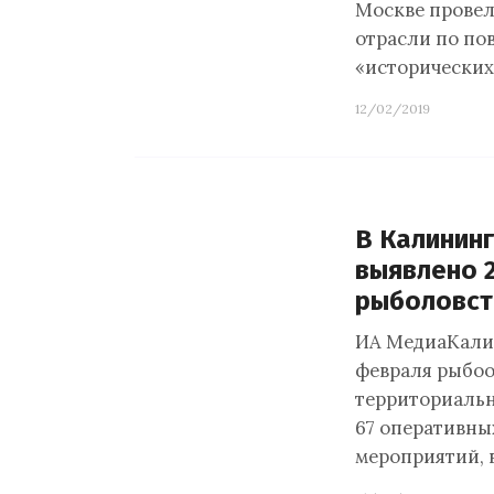
Москве провел
отрасли по по
«исторических
12/02/2019
В Калинин
выявлено 
рыболовст
ИА МедиаКалиб
февраля рыбоо
территориальн
67 оперативны
мероприятий, 