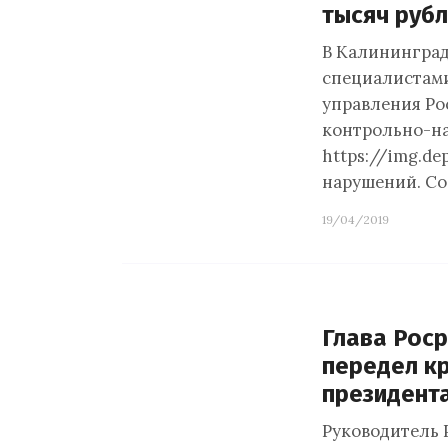
тысяч руб
В Калининградс
специалистам
управления Ро
контрольно-на
https://img.d
нарушений. Со
19/04/2019
Глава Рос
передел к
президент
Руководитель 