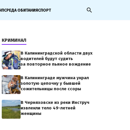
search
ЧП
СРЕДА ОБИТАНИЯ
СПОРТ
КРИМИНАЛ
В Калининградской области двух
водителей будут судить
за повторное пьяное вождение
В Калининграде мужчина украл
золотую цепочку у бывшей
сожительницы после ссоры
В Черняховске из реки Инструч
извлекли тело 49-летней
женщины