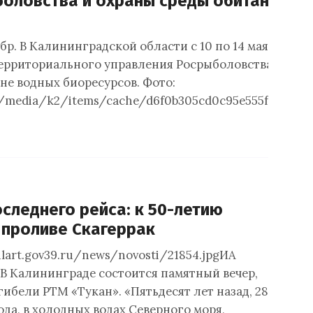
боловства и охраны среды обитания в
р. В Калининградской области с 10 по 14 мая специ
ерриториального управления Росрыболовства прове
не водных биоресурсов. Фото:
u/media/k2/items/cache/d6f0b305cd0c95e555fbb6e9f
следнего рейса: к 50-летию
 проливе Скагеррак
ulart.gov39.ru/news/novosti/21854.jpgИА
В Калининграде состоится памятный вечер,
ибели РТМ «Тукан». «Пятьдесят лет назад, 28
ода, в холодных водах Северного моря,