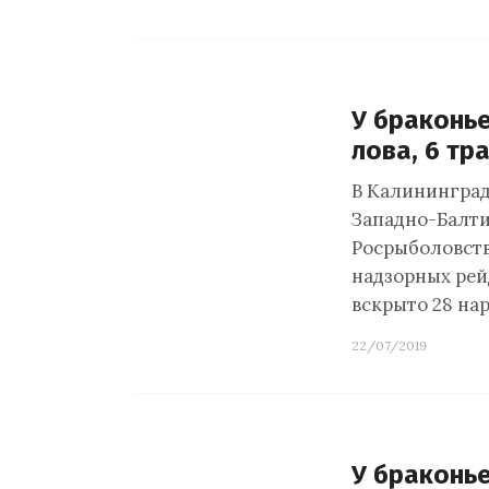
У браконье
лова, 6 тр
В Калининград
Западно-Балти
Росрыболовств
надзорных рей
вскрыто 28 на
22/07/2019
У браконье