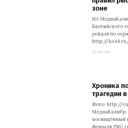
правил ры
зоне
ИА МедиаКалиб
Балтийского т
рейдов по охра
http://ko44.r
21/05/2017
Хроника по
трагедии в
Фото: http://c
МедиаКалибр. 
посвящённый г
февраля 1967 г