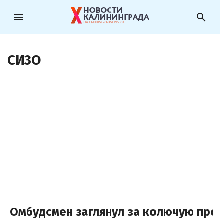
menu
search
СИЗО
Омбудсмен заглянул за колючую про