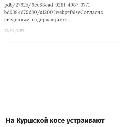
pdb/27625/6cc88cad-928f-4987-9771-
bd9384d79d30/s1200?webp=falseСогласно
сведениям, содержащимся…
29/04/2019
На Куршской косе устраивают