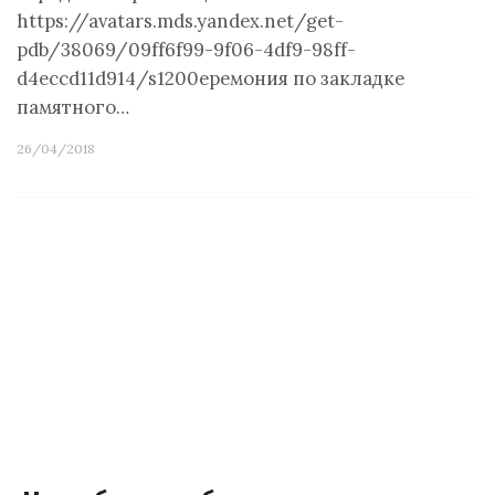
https://avatars.mds.yandex.net/get-
pdb/38069/09ff6f99-9f06-4df9-98ff-
d4eccd11d914/s1200еремония по закладке
памятного…
26/04/2018